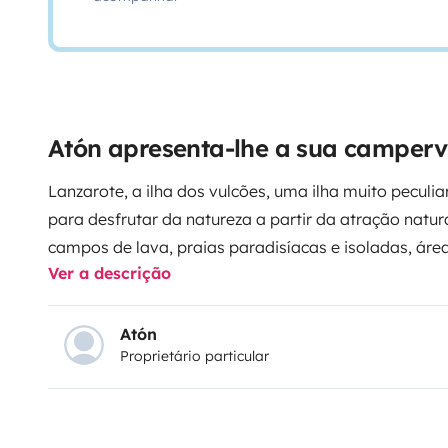
Atón apresenta-lhe a sua camper
Lanzarote, a ilha dos vulcões, uma ilha muito peculi
para desfrutar da natureza a partir da atração natura
campos de lava, praias paradisíacas e isoladas, área
Ver a descrição
sonhadores em suas paisagens habitats naturais, seu 
legado arquitetónico de César Manrique, a sua agric
qualidade e recantos sem fim com o seu encanto part
Atón
Proprietário particular
possa desfrutar da Ilha de Lanzarote, vamos anexa
por nós, onde destacamos os locais mais autênticos e
levar uma imagem diferente e pouco convencional da
o prazer em aconselhá-lo em tudo o que for
necessár