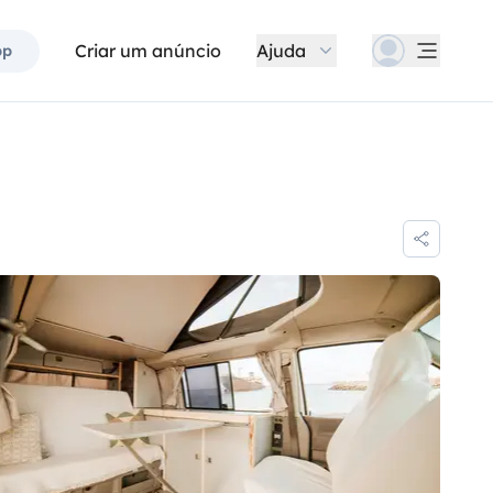
Criar um anúncio
Ajuda
pp