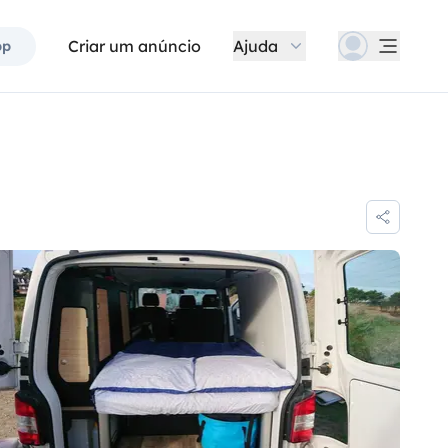
Criar um anúncio
Ajuda
pp