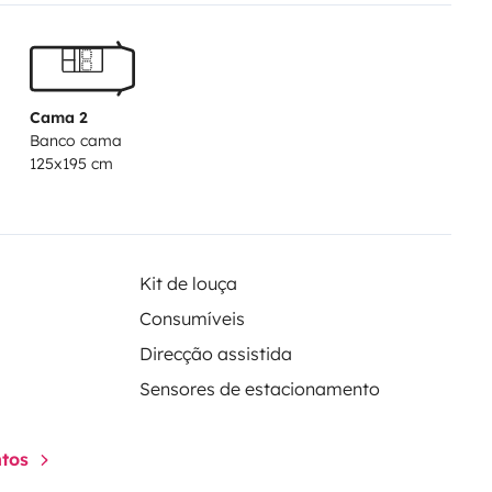
iscret.
Aménagement
ips côtiers ou les longues
n'est pas un gros camping-car : il
s spontanément, se garer
Cama 2
Banco cama
osy, pratique et fonctionnel. Son
125x195 cm
Kit de louça
Consumíveis
Direcção assistida
Sensores de estacionamento
ntos