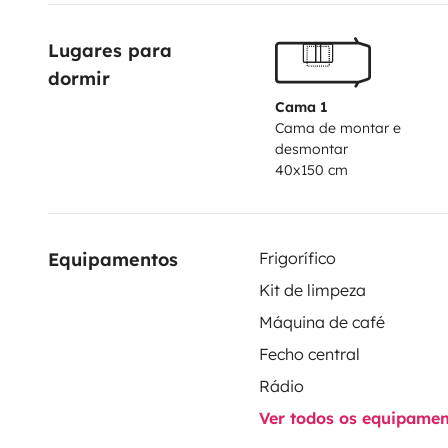
Pimp'?
Format facile à conduire et à stationner.
Très d
Lugares para 
optimisé.
Idéal pour les week-ends nature, les road tr
dormir
escapades.
❤️
Pourquoi on l'aime notre van?
Ce van 
permet de voyager plus librement, discrètement, plu
Cama 1
Cama de montar e
facilement. Son aménagement simple, chaleureux et c
desmontar
autonomie de 3-5jours.
40x150 cm
Equipamentos
Frigorífico
Kit de limpeza
Máquina de café
Fecho central
Rádio
Ver todos os equipame