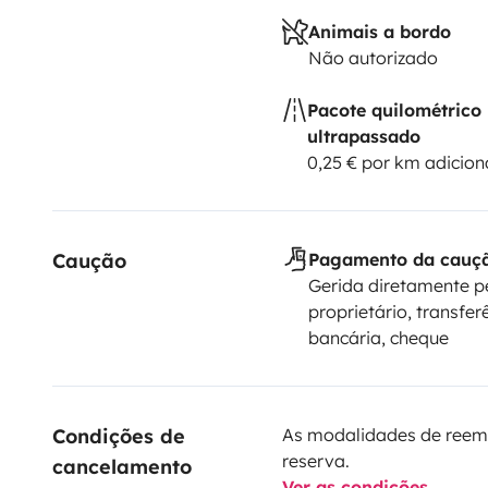
Animais a bordo
Não autorizado
Pacote quilométrico
ultrapassado
0,25 € por km adicion
Caução
Pagamento da cauç
Gerida diretamente p
proprietário, transfer
bancária, cheque
Condições de 
As modalidades de reem
reserva.
cancelamento
Ver as condições