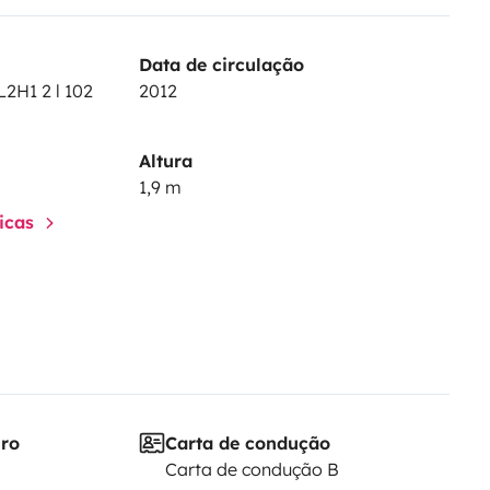
Data de circulação
2H1 2 l 102
2012
Altura
1,9 m
ticas
iro
Carta de condução
Carta de condução B