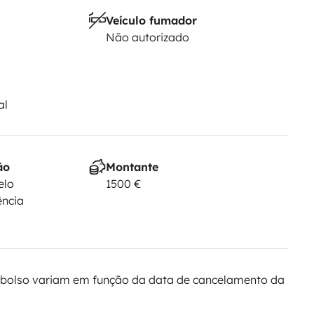
Veículo fumador
Não autorizado
al
ão
Montante
elo
1500 €
ência
bolso variam em função da data de cancelamento da