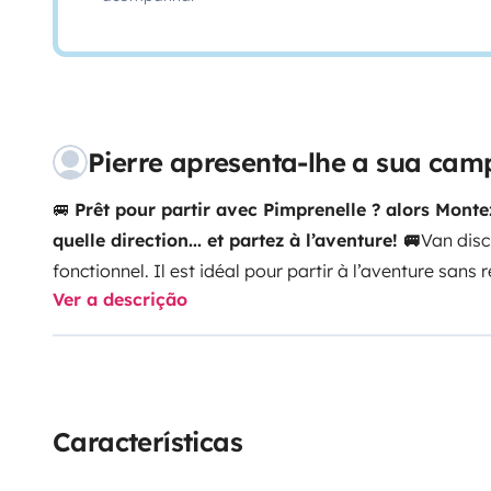
Pierre apresenta-lhe a sua ca
🚐
Prêt pour partir avec Pimprenelle ? alors Monte
quelle direction... et partez à l’aventure! 🚐
Van disc
fonctionnel. Il est idéal pour partir à l’aventure sans
Ver a descrição
enfants. Etonnamment spacieux à l’intérieur, il se co
bord, vous trouverez :
Un lit confortable 120/190. Ac
enfant.
Prochainement une capucine pour partir en
fournir si besoin couette, oreillers.
Coin cuisine équipé,
casseroles et ustensiles fournis.
Table pivotante pour 
Características
fournis!
Nombreux rangements pour garder l’espace a
du mode salon au mode nuit se fait rapidement.
🌿
Po