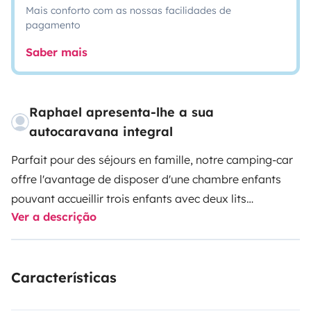
Mais conforto com as nossas facilidades de
pagamento
Saber mais
Raphael apresenta-lhe a sua
autocaravana integral
Parfait pour des séjours en famille, notre camping-car
offre l'avantage de disposer d'une chambre enfants
pouvant accueillir trois enfants avec deux lits
Ver a descrição
superposés et un lit dinette.
La chambre est séparée de l'espace de vie (cuisine,
salon, lit parental) par l'espace sanitaire (WC et douche
Características
séparés).
Le camping-car est équipé d'un porte-vélos
pour 4 vélos (non électriques, poids limité), ainsi que