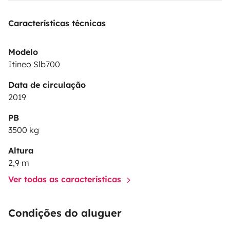
Durant la période de location, votre véhicule pourra
être stationné sur notre parking fermé.
Características técnicas
Les séjours à l'étranger ne sont pas autorisés.
N'hésiter pas à nous contacter si besoin d'infos
Modelo
complémentaires avant de faire votre choix !
Itineo Slb700
Data de circulação
2019
PB
3500 kg
Altura
2,9 m
Ver todas as características
Condições do aluguer