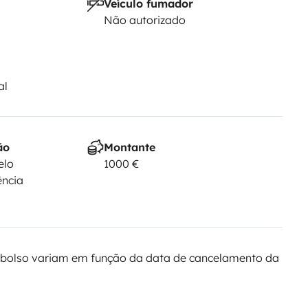
Veículo fumador
Não autorizado
al
ão
Montante
elo
1000 €
ência
bolso variam em função da data de cancelamento da