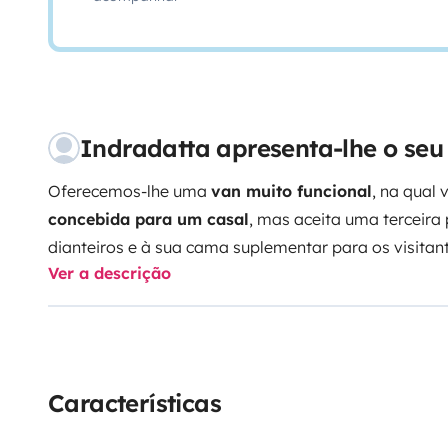
Indradatta apresenta-lhe o se
Oferecemos-lhe uma
van muito funcional
, na qual
concebida para um casal
, mas aceita uma terceira
dianteiros e à sua cama suplementar para os visitant
Ver a descrição
improvisados com amigos que não têm carrinha, temo
menos 5 pessoas!
Concebemo-la para viver, por iss
é bem isolada (inverno e verão), tem chuveiro de ág
necessário para uma
autonomia de pelo menos 5 d
água limpa, porque o bidão de butano dura um mês 
Características
solares permitem ter eletricidade indefinidamente!
Qu
outono ou inverno...
Venha experimentar esta carrin