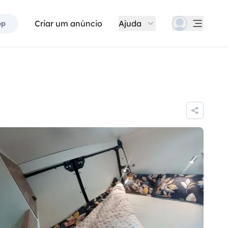
Criar um anúncio
Ajuda
pp