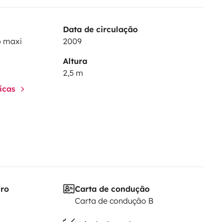
Data de circulação
o maxi
2009
Altura
2,5 m
ticas
iro
Carta de condução
Carta de condução B