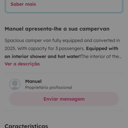
Saber mais
Manuel apresenta-lhe a sua campervan
Spacious camper van fully equipped and converted in
2025. With capacity for 3 passengers.
Equipped with
an interior shower and hot water!
The interior of the
Ver a descrição
van has been cleverly designed to offer a cozy and
functional space. The lounge and kitchen area features
sofas and an extendable table, perfect for enjoying
Manuel
Proprietário profissional
your meals or working comfortably. Additionally, we
have added a 24″ Smart TV.
The kitchen is very
Enviar mensagem
spacious, allowing you to prepare your meals just like
at home. With an extendable countertop, a two-burner
gas stove, electric fridge, and sink with an extendable
Características