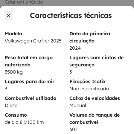
Criar um anúncio
Características técnicas
Contrato de aluguer
Seguro de aluguer
Modelo
Data da primeira
Assistências de aluguer
Volkswagen Crafter 2025
circulação
2024
Ajuda proprietário
Peso total em carga
Lugares com cintos de
autorizado
segurança
3500 kg
3
Lugares para dormir
Fixações Isofix
Modos de pagamento seguros
3
Não especificado
Combustível utilizado
Caixa de velocidades
Pagamento em prestações
Diesel
Manual
Consumo
Volume do tanque de
de 6 a 8 l/100 km
combustível
Descarregar na
Disponível na
60 l
Apple Store
Google Play