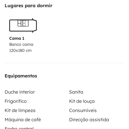
para uso no exterior, para poder usufruir da Natureza.
Lugares para dormir
O suporte na cobertura permite transportar pranchas
de surf, ideal para aproveitar a costa portuguesa.
As
nossas medidas: Veículo: 4,50x2,50x2,40m (CxLxA)
/ Altura habitáculo: 1,68m / Cama: 1,20x1,80m
Cama 1
Disponibilizamos também wi-fi por um custo extra de
Banco cama
120x180 cm
15 EUR.
Fale connosco, temos muitas sugestões para
desfrutar da Van Diesel em Portugal!
Mais
informações e rotas: www.vanlife.pt
Equipamentos
Duche interior
Sanita
Frigorífico
Kit de louça
Kit de limpeza
Consumíveis
Máquina de café
Direcção assistida
Fecho central