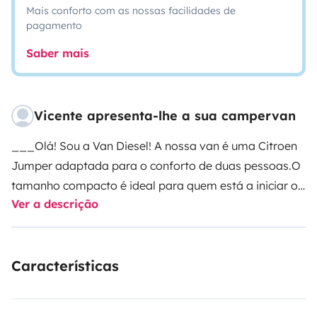
Mais conforto com as nossas facilidades de
pagamento
Saber mais
Vicente apresenta-lhe a sua campervan
___
Olá! Sou a Van Diesel! A nossa van é uma Citroen
Jumper adaptada para o conforto de duas pessoas.
O
tamanho compacto é ideal para quem está a iniciar ou
Ver a descrição
quem já não dispensa a sua vanlife. Tem todas as
comodidades para uma grande viagem, cozinha,
cama, wc com chuveiro de água quente numa viatura
Características
de fácil condução.
O painel solar dão uma grande
autonomia, a escolha de onde pernoitar fica assim
bastante facilitada.
Dispomos de uma mesa e cadeiras