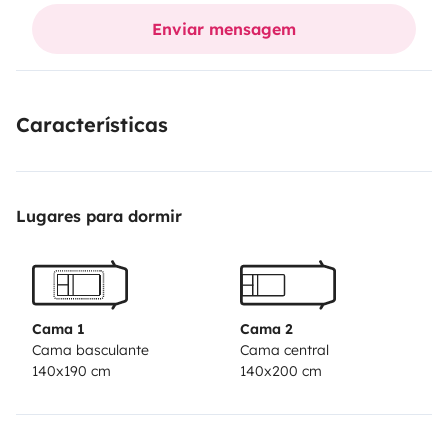
de Bordeaux Mérignac, où à la gare ferroviaire de
Enviar mensagem
Facture Biganos ou de Marcheprime.
Merci de nous
contacter pour tous renseignements complémentaires.
Jean Paul et Michèle
Características
Lugares para dormir
Cama 1
Cama 2
Cama basculante
Cama central
140x190 cm
140x200 cm