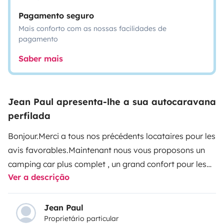
Pagamento seguro
Mais conforto com as nossas facilidades de
pagamento
Saber mais
Jean Paul apresenta-lhe a sua autocaravana
perfilada
Bonjour.
Merci a tous nos précédents locataires pour les
avis favorables.
Maintenant nous vous proposons un
camping car plus complet , un grand confort pour les
Ver a descrição
longs trajets, équipés pour 4 personnes, avec douche
et wc séparés.
*Possibilité de se garer chez nous lors de
la location*
2 lits (140x200) .
Je me mets également a
Jean Paul
Proprietário particular
votre disposition pour venir vous chercher à l'aéroport