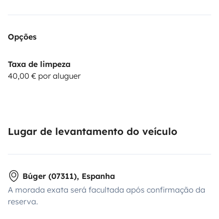
que Mallorca siga siendo el paraíso para quienes lo
visiten después de usted.
Opções
Taxa de limpeza
40,00 € por aluguer
Lugar de levantamento do veículo
Búger (07311), Espanha
A morada exata será facultada após confirmação da
reserva.