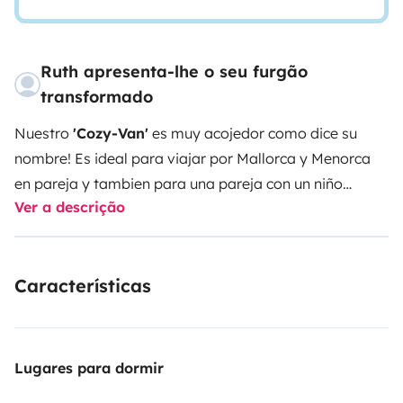
Ruth apresenta-lhe o seu furgão
transformado
Nuestro
'Cozy-Van'
es muy acojedor como dice su
nombre! Es ideal para viajar por Mallorca y Menorca
en pareja y tambien para una pareja con un niño
Ver a descrição
porque' hay una cama superior ademas de una grande
cama inferior ! Es facil de conducir debido a sus
dimensiones; no obstante, a pesar de su tamaño
Características
reducido, acoge todo lo necesario para pasar
comodamente unos dias inmersos en la naturaleza y
ser auto-suficientes.
El baño completo es un lujo
del
que no muchos vehiculos de este tamaño pueden
Lugares para dormir
presumir, ademas tiene ventana !! El projecto 'custom'