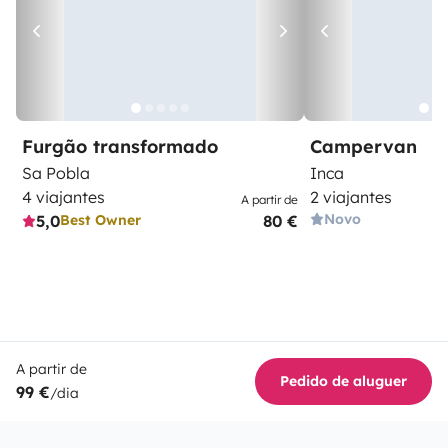
Furgão transformado
Campervan
Sa Pobla
Inca
4 viajantes
2 viajantes
A partir de
Novo
5,0
80 €
Best Owner
A partir de
Pedido de aluguer
99 €
/dia