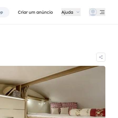
Criar um anúncio
Ajuda
pp