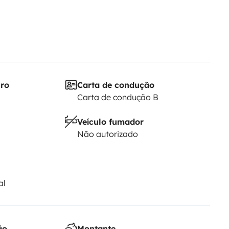
iro
Carta de condução
Carta de condução B
Veículo fumador
Não autorizado
al
ão
Montante