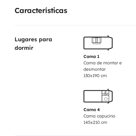
can advise you!
Características
Lugares para 
dormir
Cama 1
Cama de montar e
desmontar
130x190 cm
Cama 4
Cama capucino
145x210 cm