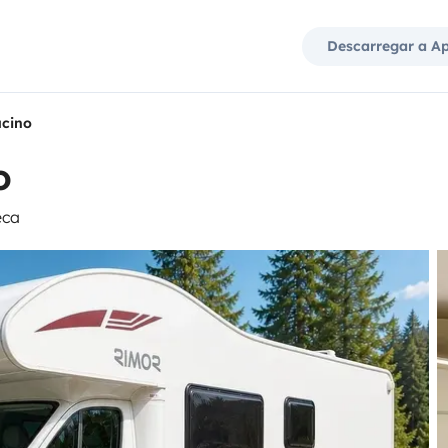
Descarregar a A
cino
o
eca