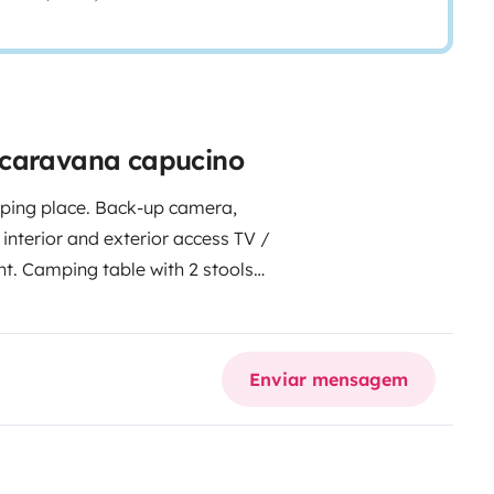
ocaravana capucino
ping place.
Back-up camera,
h interior and exterior access
TV /
t.
Camping table with 2 stools
ehold cleaning, empty tanks and
seater places, 6 beds, driving
ol, airbags, electric windows, ABS,
Enviar mensagem
r heater, blind, bike rack, clean
r, WC, double gas stove.
ue airport or Prague train station,
 to visit the Czech Republic, we