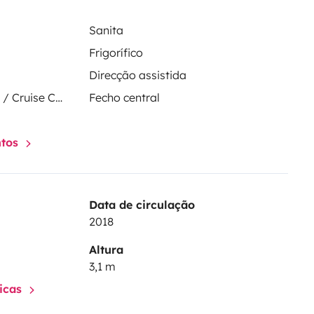
Sanita
Frigorífico
Direcção assistida
Regulador de velocidade / Cruise Control
Fecho central
ntos
Data de circulação
2018
Altura
3,1 m
ticas