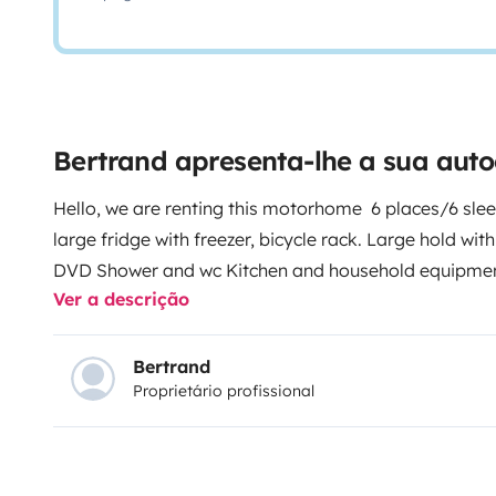
Bertrand apresenta-lhe a sua aut
Hello, we are renting this motorhome 6 places/6 slee
large fridge with freezer, bicycle rack. Large hold wit
DVD
Shower and wc
Kitchen and household equipmen
Ver a descrição
and 4 armchairs
No pets, no smoking
Return of hous
cassette
Description: RIMOR SEAL 7, 2018 model, - 6-
with car license, engine air conditioning, cruise contr
Bertrand
Proprietário profissional
cabin and cell heating, TV / DVD, fridge , freezer, wate
and gray water tanks, bathroom with separate showe
Possibility to bring and return the vehicle to the Prag
to rent sheets, duvets, towels, child seats.
If you want