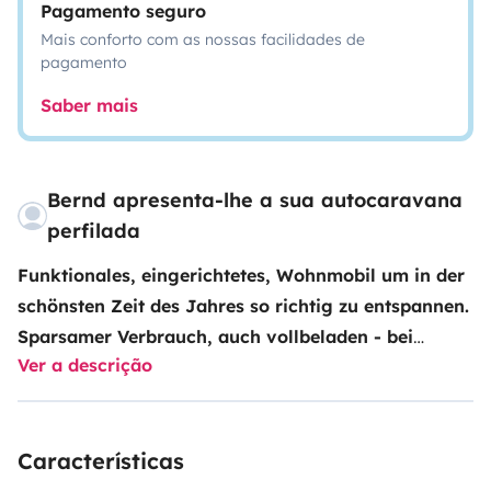
Pagamento seguro
Mais conforto com as nossas facilidades de
pagamento
Saber mais
Bernd apresenta-lhe a sua autocaravana
perfilada
Funktionales, eingerichtetes, Wohnmobil um in der
schönsten Zeit des Jahres so richtig zu entspannen.
Sparsamer Verbrauch, auch vollbeladen - bei
Ver a descrição
normaler Fahrweise ;-)).
WC und Dusche, zwei
getrennte Schlafplätze und ein großes Hubbett,
somit z. B. für Familien mit zwei Kindern bestens
Características
geeignet.
Die Küche ist komplett eingerichtet.
Campingstühle -liege und Tisch, ebenso ein großer