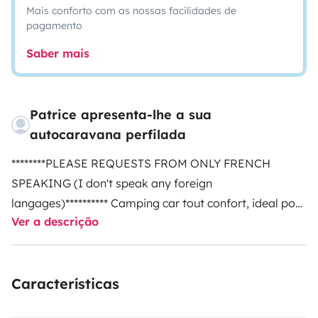
Mais conforto com as nossas facilidades de
pagamento
Saber mais
Patrice apresenta-lhe a sua
autocaravana perfilada
********PLEASE REQUESTS FROM ONLY FRENCH
SPEAKING (I don't speak any foreign
langages)********** Camping car tout confort, ideal pour
Ver a descrição
4 personnes pour des vacances de rêve . Camera de
recul et climatisation cabine. Tout le confort nécessaire
lit permanent 160x190.douche et wc
Características
séparé,réfrigérateur, congélateur, four gaz. Panneau
solaire.