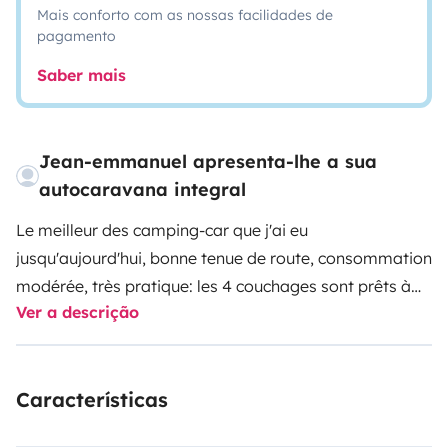
Mais conforto com as nossas facilidades de
pagamento
Saber mais
Jean-emmanuel apresenta-lhe a sua
autocaravana integral
Le meilleur des camping-car que j'ai eu
jusqu'aujourd'hui, bonne tenue de route, consommation
modérée, très pratique: les 4 couchages sont prêts à
Ver a descrição
être utilisés. Peut se garer sur un parking quasi normal.
Intégral Stationné dans l'axe Paris/Lyon En
juillet/aout, location exclusivement à la semaine, du
Características
samedi 15h au samedi 12h