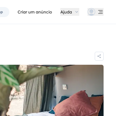
Criar um anúncio
Ajuda
pp