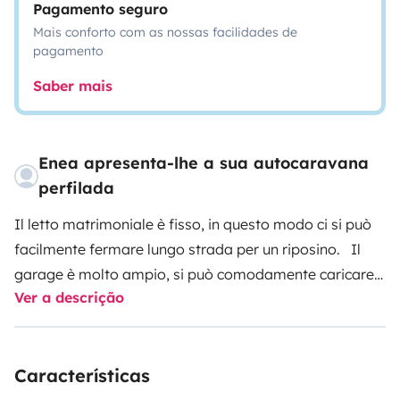
Pagamento seguro
Mais conforto com as nossas facilidades de
pagamento
Saber mais
Enea apresenta-lhe a sua autocaravana
perfilada
Il letto matrimoniale è fisso, in questo modo ci si può
facilmente fermare lungo strada per un riposino.
Il
garage è molto ampio, si può comodamente caricare
Ver a descrição
una moto o diverse bici. In questo modo ci si può
portare dietro il proprio mezzo di trasporto leggero
senza preoccuparsi di ingombri ulteriori all'esterno
Características
durante i trasferimenti o di furti durante la notte o
quando ci si allontana dal camper.
Le dimensioni del