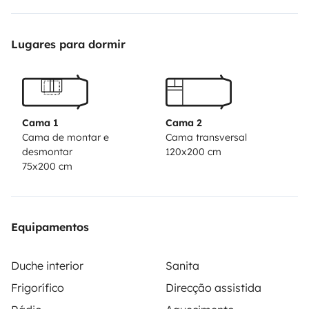
camper sono contenute in questo modo si riesce a
parcheggiare e fare manovra con più facilità e si
Lugares para dormir
riescono a percorrere anche le strade più strette o
tortuose.
Cama 1
Cama 2
Cama de montar e
Cama transversal
desmontar
120x200 cm
75x200 cm
Equipamentos
Duche interior
Sanita
Frigorífico
Direcção assistida