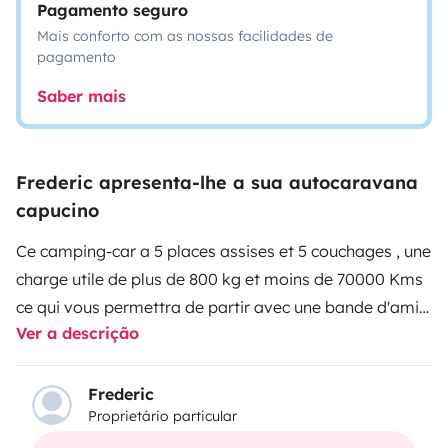
Pagamento seguro
Mais conforto com as nossas facilidades de
pagamento
Saber mais
Frederic apresenta-lhe a sua autocaravana
capucino
Ce camping-car a 5 places assises et 5 couchages , une
charge utile de plus de 800 kg et moins de 70000 Kms
ce qui vous permettra de partir avec une bande d'amis
Ver a descrição
ou votre famille sans soucis !
Si vous débutez dans le
milieu du camping-car , je pourrai vous donner
quelques astuces!
La conduite de ce camping-car n'est
Frederic
Proprietário particular
pas plus compliquée que pour un véhicule plus
compact. Nous nous ferons un plaisir de vous guider