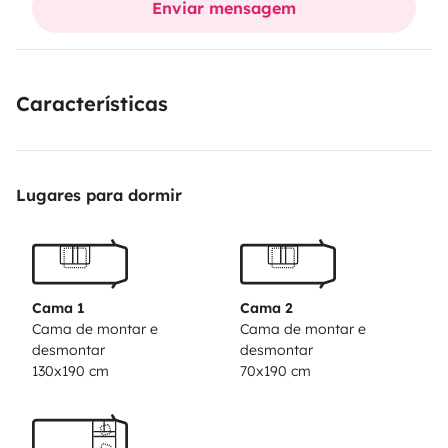
Enviar mensagem
lors de la prise en main du véhicule avant de vous
lancer sur les routes.
Nous sommes disponibles pour
toute question supplémentaire
Características
Lugares para dormir
Cama 1
Cama 2
Cama de montar e
Cama de montar e
desmontar
desmontar
130x190 cm
70x190 cm