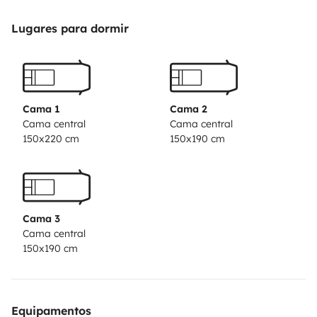
conditions), Volkswagen T4 Multivan, with 3-seater
bed, perfect for a different awakening every morning,
Lugares para dormir
beach, mountain , city ... Equipped with baby chair.
Ideal to discover the island, its beautiful beaches,
enjoy the mountain. It has everything you need to
make a getaway (stove, cutlery, crockery, outdoor
Cama 1
Cama 2
table and chairs, bedding ...) double battery of interior
Cama central
Cama central
150x220 cm
150x190 cm
light, interior table and kitchen cabinet with sink.
We
can put at your disposal other accessories that are not
in the ad, do not hesitate to ask us the questions you
need, we will help you in everything we can and we will
Cama 3
clear your doubts, we are native residents and in love
Cama central
with Mallorca.
Fantastic to start in the world of camper,
150x190 cm
we can advise routes and excursions. Option to sleep
and park anywhere, versatile, comfortable and agile.
Possibility of pick up at Palma airport or Maritime
Equipamentos