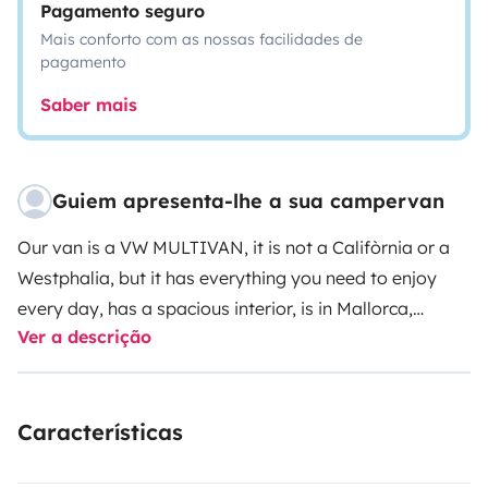
Pagamento seguro
Mais conforto com as nossas facilidades de
pagamento
Saber mais
Guiem apresenta-lhe a sua campervan
Our van is a VW MULTIVAN, it is not a Califòrnia or a
Westphalia, but it has everything you need to enjoy
every day, has a spacious interior, is in Mallorca,
Ver a descrição
BALEARIC ISLANDS, a few minutes from Palma.
Thoroughly restored by ourselves, to enjoy it in Family
and use it on the weekends we can.
Vehicle on the
Características
Island of Palma de Mallorca, all-risk insurance with
franchise, for a safe and quiet trip (see insurance