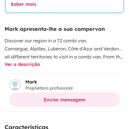
Saber mais
Mark apresenta-lhe a sua campervan
Discover our region in a T2 combi van.
Camargue, Alpilles, Luberon, Côte d'Azur and Verdon...
all different territories to visit in a combi van. From the
Ver a descrição
blue of the lavender fields to the colour of the sea,
explore the South of France with this vehicle which will
be your home for your holidays. 🏖
Travel with up to 4
Mark
Proprietário profissional
people. The combi van has a bed under the roof for 2
people and another bed for 2 people on a sofa bed.
Enviar mensagem
Pets are also allowed 🐾
Concerning the equipment of
the combi van you will find a stove, electric ice box on
cigar lighter, a table, 4 chairs, dishes for 4 persons, an
Características