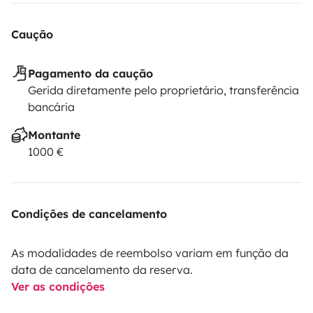
Reiz. Unser Lebensmotto lautet „Entschleunigung“,
deshalb lieben wir auch diese Insel. Wenn ihr unser
Caução
„Pecora Bianca“ mieten solltet haben wir übrigens auch
noch viele tolle Tipps für Euch, so dass einem
Pagamento da caução
traumhaften Sardinienurlaub nichts mehr im Wege
Gerida diretamente pelo proprietário, transferência
steht. Wir freuen uns auf Euch.
bancária
Montante
1000 €
Condições de cancelamento
As modalidades de reembolso variam em função da
data de cancelamento da reserva.
Ver as condições