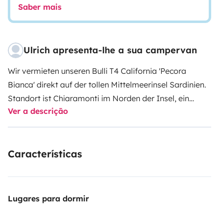
Saber mais
Ulrich apresenta-lhe a sua campervan
Wir vermieten unseren Bulli T4 California 'Pecora
Bianca' direkt auf der tollen Mittelmeerinsel Sardinien.
Standort ist Chiaramonti im Norden der Insel, ein
Ver a descrição
schönes Bergdorf in der Nähe von Sassari.
Wenn Sie
mit dem Flugzeug anreisen holen wir sie gerne an den
Flughäfen in Olbia oder Alghero ab. (Transferkosten:
Características
Olbia 80,-€, Alghero, Porto Torres 70,-€). Sie können
auch mit dem Zug nach Ploaghe fahren (Abholung: 20,-
€) oder direkt mit dem Bus nach Chiaramonti. Nach
der Einweisung und der Fahrzeugübergabe beginnt
Lugares para dormir
dann ihr Urlaub.
Die Kaution reduzieren wir auf 750€,