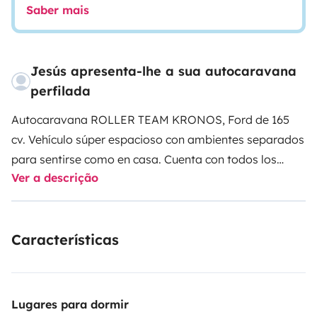
Saber mais
Jesús apresenta-lhe a sua autocaravana
perfilada
Autocaravana ROLLER TEAM KRONOS, Ford de 165
cv. Vehículo súper espacioso con ambientes separados
para sentirse como en casa. Cuenta con todos los
Ver a descrição
servicios básicos de una autocaravana y más!
Máximo
de 5 plazas - Cama doble en isla, cama doble eléctrica
sobre el salón, cama individual convertible en el salón,
Características
isofix, garaje XXL y puerta vivienda XL.
Agua caliente,
calefacción, baño completo con ducha, menaje de
cocina, artículos de limpieza, ropa de cama y toallas
de baño.
Párking gratuito exterior para dejar el
Lugares para dormir