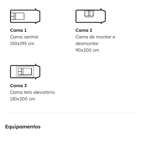
vehículo personal, sin necesidad de reserva
previa.
Congelador y nevera de gran
capacidad.
Explicación sobre el funcionamiento
completo del vehículo antes de la salida para que todo
Cama 1
Cama 2
vaya sobre ruedas.
Seguridad de alquilar con una
Cama central
Cama de montar e
150x195 cm
desmontar
empresa que lleva años en el sector.
Traslado y
90x200 cm
recogida en aeropuertos de Vigo, O Porto y Santiago,
bajo petición y con cargo adicional.
Cama 3
Cama teto elevatório
130x200 cm
Equipamentos