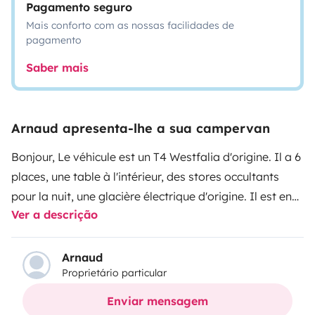
Pagamento seguro
Mais conforto com as nossas facilidades de
pagamento
Saber mais
Arnaud apresenta-lhe a sua campervan
Bonjour,
Le véhicule est un T4 Westfalia d'origine. Il a 6
places, une table à l'intérieur, des stores occultants
pour la nuit, une glacière électrique d'origine. Il est en
Ver a descrição
boite automatique. .
Ce véhicule est vraiment
sympathique à conduire et s'adresse aux personnes
voulant rouler tranquillement sur les autoroutes et
Arnaud
Proprietário particular
nationales d'Europe. Il n'est pas prévu pour faire des
chronos...
Pour libérer de la place un grand tiroir blanc
Enviar mensagem
a été réalisé pour emmener toutes les affaires de toute