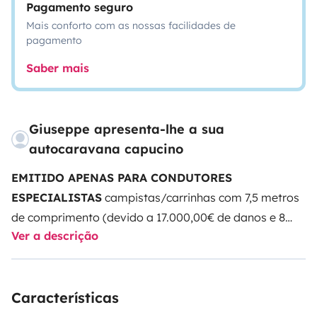
Pagamento seguro
Mais conforto com as nossas facilidades de
pagamento
Saber mais
Giuseppe apresenta-lhe a sua
autocaravana capucino
EMITIDO APENAS PARA CONDUTORES
ESPECIALISTAS
campistas/carrinhas com 7,5 metros
de comprimento (devido a 17.000,00€ de danos e 8
Ver a descrição
meses de oficina no ano de 2022, a autocaravana
NÃO será entregue a condutores inadequados).
Último
serviço Mercedes Junho de 2025 - inspeção ministerial
Características
abril de 2025 - pneus julho de 2024 - garantido por
constantes verificações mecânicas e acessórias e