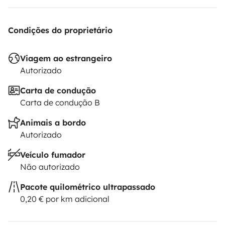
de banho grande e média para rosto) 5,00€ por
pessoa.
Condições do proprietário
Viagem ao estrangeiro
Autorizado
Carta de condução
Carta de condução B
Animais a bordo
Autorizado
Veículo fumador
Não autorizado
Pacote quilométrico ultrapassado
0,20 € por km adicional