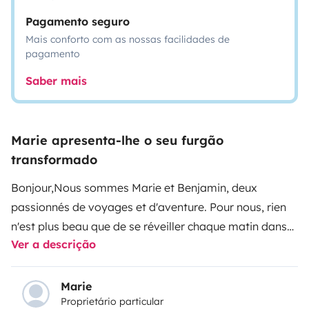
Pagamento seguro
Mais conforto com as nossas facilidades de
pagamento
Saber mais
Marie apresenta-lhe o seu furgão
transformado
Bonjour,
Nous sommes Marie et Benjamin, deux
passionnés de voyages et d'aventure. Pour nous, rien
n'est plus beau que de se réveiller chaque matin dans
Ver a descrição
un nouvel endroit, avec une vue différente, au cœur des
paysages que Dame Nature a à offrir 😍.
Description
de notre fourgon 🚐 :
Fourgon aménagé Challenger
Marie
Proprietário particular
V114 Sport Edition sur Fiat Ducato. Véhicule neuf avec