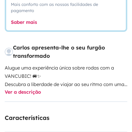
Mais conforto com as nossas facilidades de
pagamento
Saber mais
Carlos apresenta-lhe o seu furgão
transformado
Alugue uma experiência única sobre rodas com a
VANCUBIC! 🚐✨
Descubra a liberdade de viajar ao seu ritmo com uma
Ver a descrição
carrinha camper VANCUBIC, equipada para
transformar qualquer viagem numa aventura
inesquecível. Ideal para escapadinhas de fim de
Características
semana, férias em família, viagens a dois ou
aventuras pela natureza.