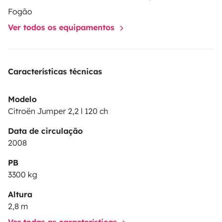
VANCUBIC — a sua casa, onde a estrada levar. 🚐🌿
Fogão
Ver todos os equipamentos
Características técnicas
Modelo
Citroën Jumper 2,2 l 120 ch
Data de circulação
2008
PB
3300 kg
Altura
2,8 m
Ver todas as características