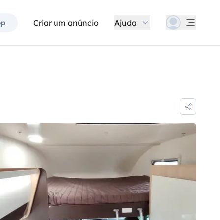
Criar um anúncio
Ajuda
pp