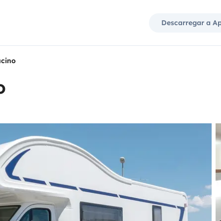
Descarregar a A
cino
o