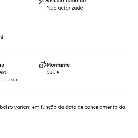
Veículo fumador
Não autorizado
al
ão
Montante
elo
600 €
bancário
bolso variam em função da data de cancelamento da