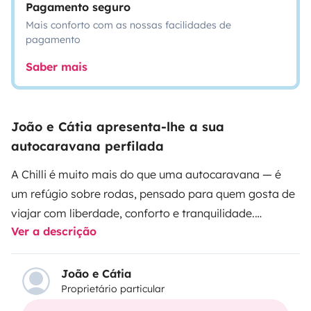
Pagamento seguro
Mais conforto com as nossas facilidades de
pagamento
Saber mais
João e Cátia apresenta-lhe a sua
autocaravana perfilada
A Chilli é muito mais do que uma autocaravana — é
um refúgio sobre rodas, pensado para quem gosta de
viajar com liberdade, conforto e tranquilidade.
Ver a descrição
Compacta, acolhedora e cheia de personalidade, a
Chilli está pronta para acompanhar escapadinhas
inesquecíveis, seja junto ao mar, no meio da natureza
João e Cátia
Proprietário particular
ou em pequenas aventuras pelo país. Fácil de conduzir
e prática no dia-a-dia.Para nós, a Chilli não é apenas