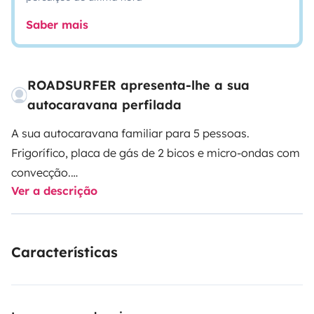
Saber mais
ROADSURFER apresenta-lhe a sua
autocaravana perfilada
A sua autocaravana familiar para 5 pessoas.
Frigorífico, placa de gás de 2 bicos e micro-ondas com
convecção.
Ver a descrição
Casa de banho com duche e WC.
Aquecimento autónomo. 5 lugares sentados e 5
camas.
Características
Mais informações e Termos:
https://roadsurfer.com/wp-
content/uploads/roadsurfer-RENT-TermsConditions-
2026-1-15-PT.pdf