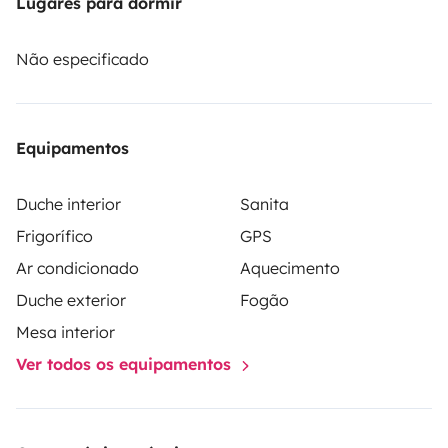
Lugares para dormir
O locatário deve contratar o seu próprio seguro de
Não especificado
responsabilidade civil, colisão e contra todos os riscos.
O seguro da Roadsurfer aplica-se a título secundário,
em complemento ao seguro pessoal do locatário.
Equipamentos
Duche interior
Sanita
Frigorífico
GPS
Ar condicionado
Aquecimento
Duche exterior
Fogão
Mesa interior
Ver todos os equipamentos