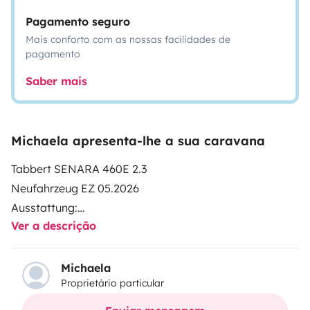
Pagamento seguro
Mais conforto com as nossas facilidades de
pagamento
Saber mais
Michaela apresenta-lhe a sua caravana
Tabbert SENARA 460E 2.3
Neufahrzeug EZ 05.2026
Ausstattung:
Ver a descrição
-Klima
-Markies
-Fahrradträger
Michaela
Proprietário particular
-Garagenwagen links und rechts 80x80cm
-Aufbautüre Tabbert Premium