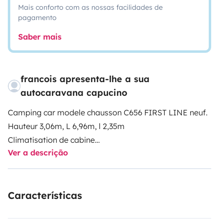
Mais conforto com as nossas facilidades de
pagamento
Saber mais
francois apresenta-lhe a sua
autocaravana capucino
Camping car modele chausson C656 FIRST LINE neuf.
Hauteur 3,06m, L 6,96m, l 2,35m
Climatisation de cabine
Ver a descrição
Double airbag
Eco pack fiat
Regulateur et limiteur de vitesse
Características
Pré-équipement TV
Store exterieur, auvent, panneau solaire.