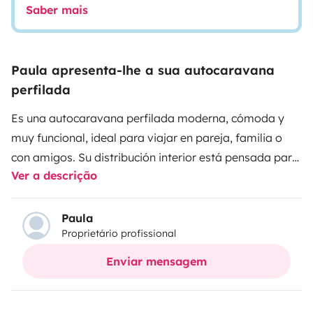
Saber mais
Paula apresenta-lhe a sua autocaravana
perfilada
Es una autocaravana perfilada moderna, cómoda y
muy funcional, ideal para viajar en pareja, familia o
con amigos. Su distribución interior está pensada para
Ver a descrição
aprovechar al máximo el espacio, ofreciendo camas
gemelas traseras transformables en una gran cama
doble, además de una cama de techo eléctrica de dos
Paula
Proprietário profissional
plazas.
Cuenta con un amplio salón, cocina en L
totalmente equipada, frigorífico de gran capacidad y
Enviar mensagem
un baño completo con ducha independiente, lo que
aporta mayor comodidad durante el viaje. Su gran