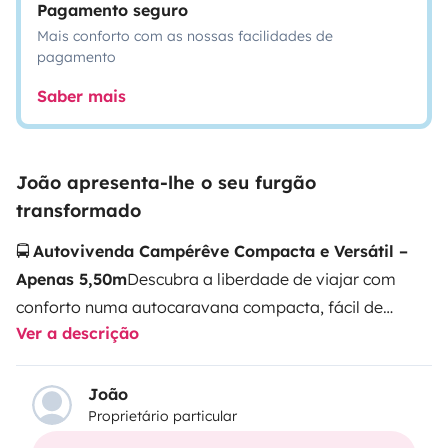
Pagamento seguro
Mais conforto com as nossas facilidades de
pagamento
Saber mais
João apresenta-lhe o seu furgão
transformado
🚍
Autovivenda Campérêve Compacta e Versátil –
Apenas 5,50m
Descubra a liberdade de viajar com
conforto numa autocaravana compacta, fácil de
Ver a descrição
conduzir e ideal para escapadinhas a dois ou
pequenas aventuras em família. Esta Campérêve
combina dimensões reduzidas com excelente
João
Proprietário particular
aproveitamento de espaço e equipamentos
completos.