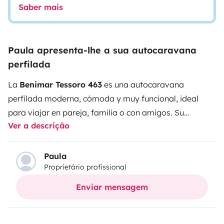
Saber mais
Paula apresenta-lhe a sua autocaravana
perfilada
La
Benimar Tessoro 463
es una autocaravana
perfilada moderna, cómoda y muy funcional, ideal
para viajar en pareja, familia o con amigos. Su
Ver a descrição
distribución interior está pensada para aprovechar al
máximo el espacio, ofreciendo
camas gemelas
traseras transformables en una gran cama doble
,
Paula
Proprietário profissional
además de una
cama de techo eléctrica de dos
plazas
.
Cuenta con un amplio salón, cocina en L
Enviar mensagem
totalmente equipada, frigorífico de gran capacidad y
un baño completo con
ducha independiente
, lo que