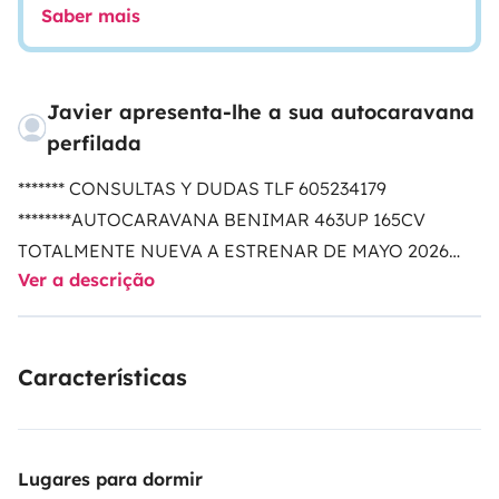
Saber mais
Javier apresenta-lhe a sua autocaravana
perfilada
******* CONSULTAS Y DUDAS TLF 605234179
********
AUTOCARAVANA BENIMAR 463UP 165CV
TOTALMENTE NUEVA A ESTRENAR DE MAYO 2026
Ver a descrição
CON SEGURO INCLUIDO EN EL PRECIO. 5 PLAZAS
VIAJAR Y 5 DORMIR. TOLDO EXTERIOR. TV CON
ANTENA Y SMART TV CON NETFLIX, HBO, PRIME
Características
VIDEO, DISNEY+ FRIGORIFICO TRIVALENTE DE
GRAN CAPACIDAD, DUCHA SEPARADA DEL WC,
POSIBILIDAD DE PONER CAMAS INDIVIDUALES O
UNA GRAN CAMA KING XXL DE 210 ANCHO X 190
Lugares para dormir