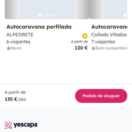
Autocaravana perfilada
Autocaravana 
ALPEDRETE
Collado Villalba
6 viajantes
7 viajantes
A partir de
120 €
Novo
Sem comentários
A partir de
Pedido de aluguer
135 €
/dia