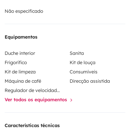
LARGO, GARAJE GIGANTE CON POSIBILIDAD DE
METER BICIS, MESA CON SILLAS EXTERIOR,
Não especificado
CALEFACCION REGULABLE TERMOESTATICAMENTE,
PLACA SOLAR, EXTINTOR, ETC
Equipamentos
Duche interior
Sanita
Frigorífico
Kit de louça
Kit de limpeza
Consumíveis
Máquina de café
Direcção assistida
Regulador de velocidade / Cruise Control
Ver todos os equipamentos
Características técnicas