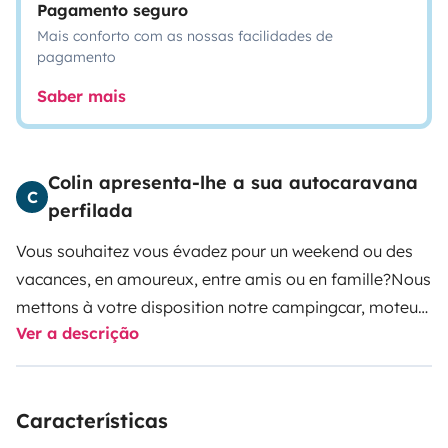
Pagamento seguro
Mais conforto com as nossas facilidades de
pagamento
Saber mais
Colin apresenta-lhe a sua autocaravana
C
perfilada
Vous souhaitez vous évadez pour un weekend ou des
vacances, en amoureux, entre amis ou en famille?
Nous
mettons à votre disposition notre campingcar, moteur
Ver a descrição
Fiat 2,8L JTD, facile à conduire et à garer avec son
radar de recul. Equipé de panneaux solaire et de
batterie pour une autonomie raisonnée.
Tout confort,
Características
composé de 2 à 4 places de couchage grâce à un lit 2
places et une banquette convertible dont la literie est