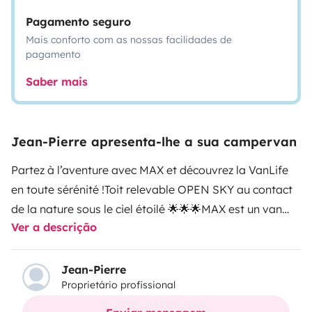
Pagamento seguro
Mais conforto com as nossas facilidades de
pagamento
Saber mais
Jean-Pierre apresenta-lhe a sua campervan
Partez à l’aventure avec MAX et découvrez la VanLife
en toute sérénité !
Toit relevable OPEN SKY au contact
de la nature sous le ciel étoilé 🌟🌟🌟
MAX est un van
Ver a descrição
Volkswagen récemment aménagé par un
professionnel. En excellent état, il peut transporter 3
personnes et accueillir jusqu’à 2 adultes + 1 enfant pour
Jean-Pierre
Proprietário profissional
la nuit. Il est prêt à partir 🚐
Pratique et accessible
:
Récupération possible à Roissy CDG (avion, TGV,