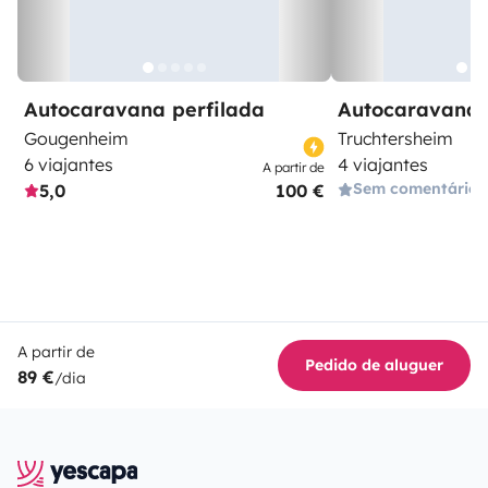
Autocaravana perfilada
Autocaravana 
Gougenheim
Truchtersheim
6 viajantes
4 viajantes
A partir de
Sem comentários
5,0
100 €
A partir de
Pedido de aluguer
89 €
/dia