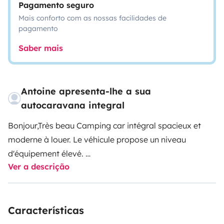
Pagamento seguro
Mais conforto com as nossas facilidades de
pagamento
Saber mais
Antoine apresenta-lhe a sua
autocaravana integral
Bonjour,Très beau Camping car intégral spacieux et
moderne à louer. Le véhicule propose un niveau
d'équipement élevé.
Ver a descrição
Les 2 lits King Size (150*190) vous permettront de
dormir comme à la maison. Vous trouverez ci-dessous
Características
une liste des commodités et options principales :