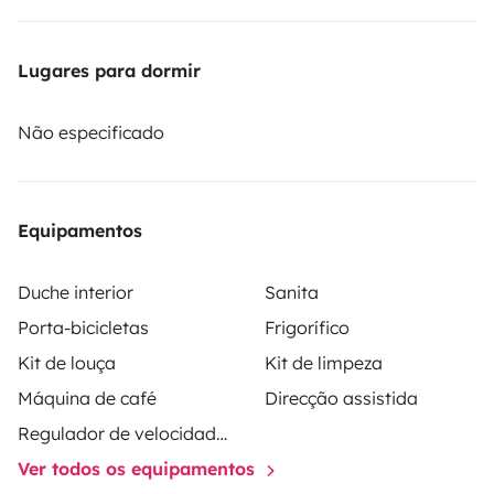
Conduite :
- GPS
Lugares para dormir
- Caméra de recul
- Autoradio Bluetooth
Não especificado
- Moteur 2.3 130CV
- Siège en cuir avec double accoudoir
Equipamentos
Confort :
Duche interior
Sanita
- Les 2 sièges avant pivotent pour intégrer le salon
Porta-bicicletas
Frigorífico
- Nombreuses possibilités d'éclairage pour une
Kit de louça
Kit de limpeza
ambiance chaleureuse et lumineuse
Máquina de café
Direcção assistida
- TV par satellite
- Chauffage au gaz
Regulador de velocidade / Cruise Control
- Climatisation intégrale (sous raccordement
Ver todos os equipamentos
électrique)