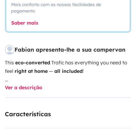
Mais conforto com as nossas facilidades de
pagamento
Saber mais
Fabian apresenta-lhe a sua campervan
This
eco-converted
Trafic has everything you need to
feel
right at home
—
all included
!
Ver a descrição
⚡️
Electrical autonomy with 230 V
🔥 Hot water
💧 Outdoor shower
Características
🍳 Induction hob
❄️ Refrigerated cooler (down to -18°C)
🌡 Auxiliary heater