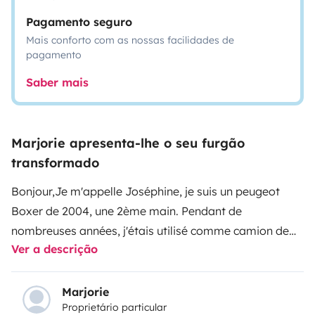
Pagamento seguro
Mais conforto com as nossas facilidades de
pagamento
Saber mais
Marjorie apresenta-lhe o seu furgão
transformado
Bonjour,
Je m'appelle Joséphine, je suis un peugeot
Boxer de 2004, une 2ème main. Pendant de
nombreuses années, j'étais utilisé comme camion de
Ver a descrição
menuisier. Puis, Marjorie, mon nouveau propriétaire,
m'a entièrement aménagé du sol au plafond (isolation,
pose de panneaux solaires, aménagement....). Malgré
Marjorie
Proprietário particular
mon âge, je suis équipée d'un turbo donc j'ai de la