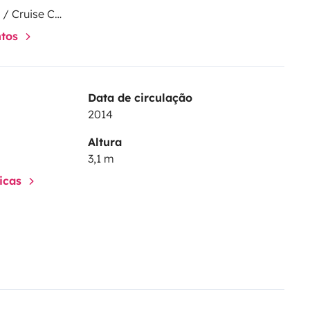
Regulador de velocidade / Cruise Control
ntos
Data de circulação
2014
Altura
3,1 m
ticas