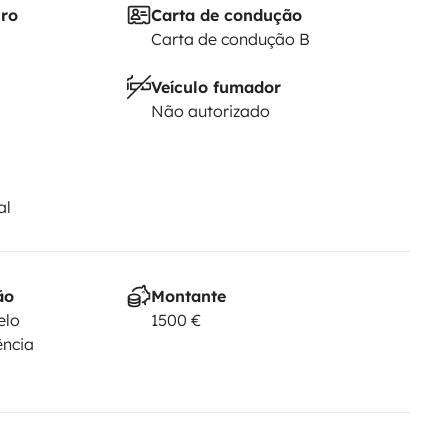
iro
Carta de condução
Carta de condução B
Veículo fumador
Não autorizado
al
ão
Montante
elo
1500 €
ência