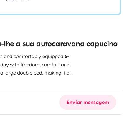
-lhe a sua autocaravana capucino
us and comfortably equipped
6-
oliday with freedom, comfort and
a large double bed, making it a
r trips.
The camper has a
 be used both while driving and
at, play games or enjoy the view
Enviar mensagem
-ready
and comes with a
h press coffee maker and small
ded, with a comfortable camping
 and a Weber BBQ are also