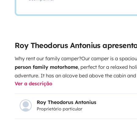
Roy Theodorus Antonius apresenta
Why rent our family camper?
Our camper is a spacio
person family motorhome
, perfect for a relaxed h
adventure. It has an alcove bed above the cabin and 
Ver a descrição
practical and comfortable choice for families or longe
convenient table behind the driver’s seats, which can
when parked. This makes it a pleasant place to sit, e
Roy Theodorus Antonius
Proprietário particular
during your journey.
The camper is delivered
holiday
complete kitchen inventory, including a kettle, Frenc
oven. For outdoor living, a full camping set is inclu
table and chairs. Table tennis bats, a badminton set