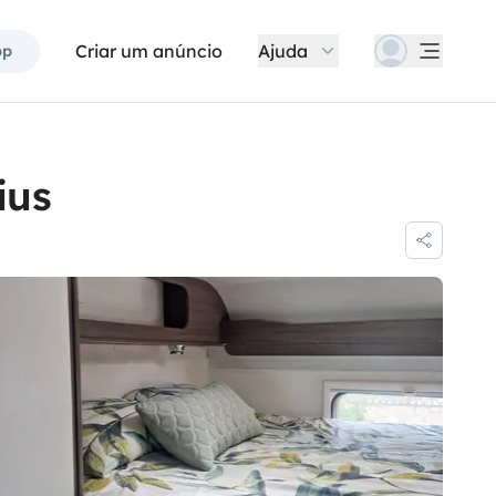
Criar um anúncio
Ajuda
pp
ius