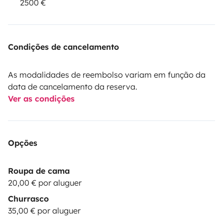
2500 €
📍 Disponible à : Mions (69)
Condições de cancelamento
N’hésitez pas à me contacter pour plus d’informations
As modalidades de reembolso variam em função da
ou pour réserver vos prochaines vacances en toute
data de cancelamento da reserva.
liberté !
Ver as condições
Opções
Roupa de cama
20,00 € por aluguer
Churrasco
35,00 € por aluguer