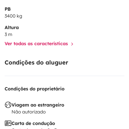
PB
3400 kg
🚐
Le véhicule
Altura
• Modèle :
Rapido 709F
3 m
• Porteur :
Fiat Ducato
Ver todas as características
• Motorisation fiable et agréable à conduire
• Longueur : environ 7 m
Condições do aluguer
• Permis B suffisant
🛏
Couchages
• Lit central confortable à l’arrière
Condições do proprietário
• Couette / oreillers / draps en supplément
Viagem ao estrangeiro
Não autorizado
🍳
Équipements
Carta de condução
• Cuisine équipée (réfrigérateur, plaques de cuisson,