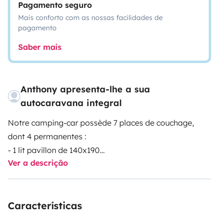
Pagamento seguro
Mais conforto com as nossas facilidades de
pagamento
Saber mais
Anthony apresenta-lhe a sua
autocaravana integral
Notre camping-car possède 7 places de couchage,
dont 4 permanentes :
- 1 lit pavillon de 140x190
Ver a descrição
- 2 lits superposés de 90x220
Il est très autonome :
Le réfrigérateur fonctionne au gaz, 12v en roulant et
Características
230v (basculement automatique)
Il y a un panneau solaire, avec de nombreuses prises