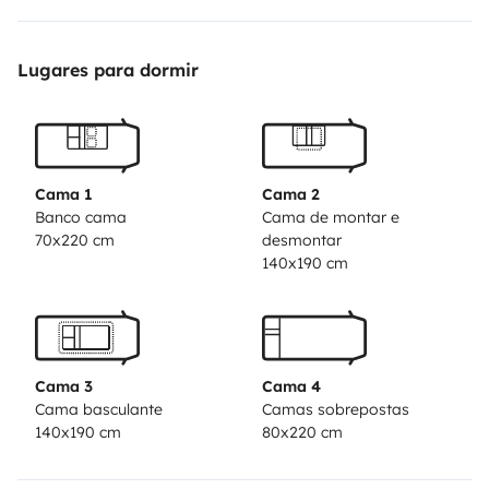
pour recharger les téléphones et ordinateurs en
autonomie
Lugares para dormir
120 litres d’eau propre
Il dispose également d’un porte vélos 4 places, d’une
caméra de recul, d’un autoradio tactile avec Apple
CarPlay et Android Auto.
Cama 1
Cama 2
Tout l’équipement nécessaire pour profiter est fourni :
Banco cama
Cama de montar e
70x220 cm
desmontar
4 fauteuils inclinables
140x190 cm
table extérieure
bâche de sol pour l’extérieur
store 4,50m sur le camping car
N’hesitez pas à nous
poser vos questions.
Cama 3
Cama 4
Cama basculante
Camas sobrepostas
140x190 cm
80x220 cm