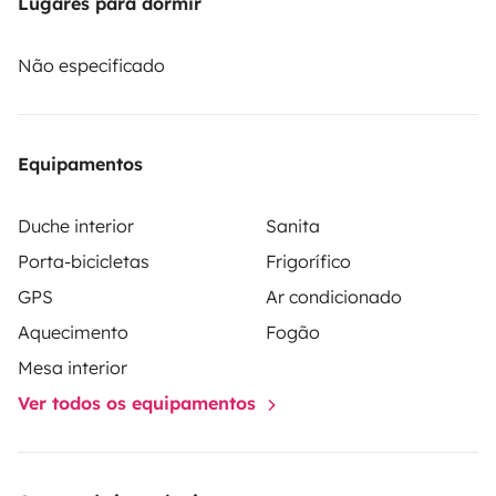
Lugares para dormir
Ser-lhe-á solicitada uma caução de NOK 15.500,00
diretamente no local no momento do levantamento do
Não especificado
veículo. O montante apresentado em euros é
indicativo.
Equipamentos
Duche interior
Sanita
Porta-bicicletas
Frigorífico
GPS
Ar condicionado
Aquecimento
Fogão
Mesa interior
Ver todos os equipamentos