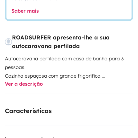
Saber mais
ROADSURFER apresenta-lhe a sua
autocaravana perfilada
Autocaravana perfilada com casa de banho para 3
pessoas.
Cozinha espaçosa com grande frigorífico.
Ver a descrição
Casa de banho confortável com duche, lavatório e WC.
Aquecimento autónomo. 2+1 camas.
Mais informações e Termos:
Características
https://roadsurfer.com/wp-
content/uploads/roadsurfer-RENT-TermsConditions-
2026-1-15-PT.pdf