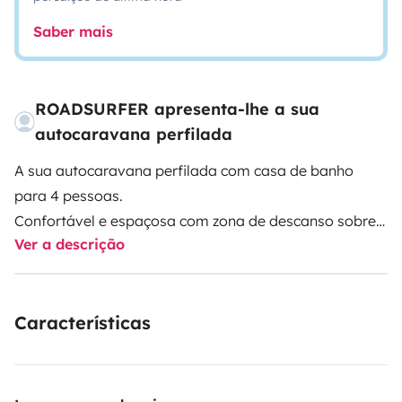
Saber mais
ROADSURFER apresenta-lhe a sua
autocaravana perfilada
A sua autocaravana perfilada com casa de banho
para 4 pessoas.
Confortável e espaçosa com zona de descanso sobre
Ver a descrição
a cabina.
Cozinha espaçosa com grande frigorífico e 3
queimadores a gás.
Características
Casa de banho extra grande com duche quente e WC.
Aquecimento autónomo. 3 lugares sentados e 4
camas.
Mais informações e Termos: