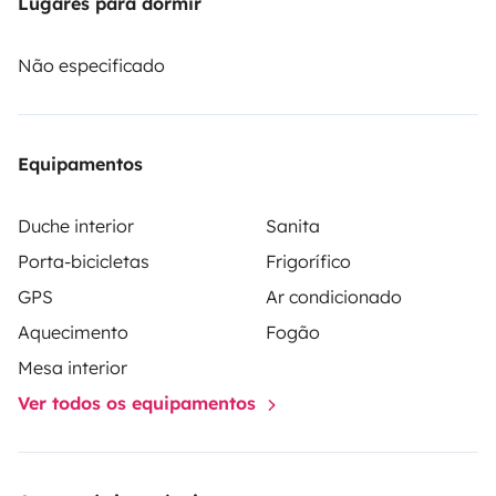
Lugares para dormir
https://roadsurfer.com/wp-
content/uploads/roadsurfer-RENT-TermsConditions-
Não especificado
2026-1-15-PT.pdf
Ser-lhe-á solicitada uma caução de NOK 15.500,00
Equipamentos
diretamente no local no momento do levantamento do
veículo. O montante apresentado em euros é
Duche interior
Sanita
indicativo.
Porta-bicicletas
Frigorífico
GPS
Ar condicionado
Aquecimento
Fogão
Mesa interior
Ver todos os equipamentos