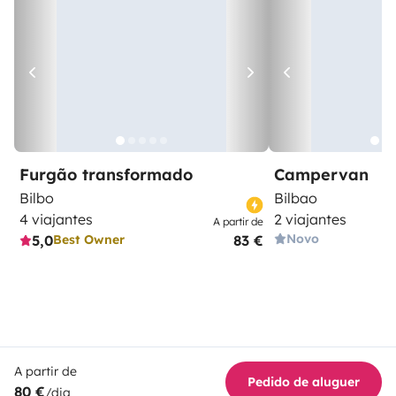
Furgão transformado
Campervan
Bilbo
Bilbao
4 viajantes
2 viajantes
A partir de
Novo
5,0
83 €
Best Owner
A partir de
Pedido de aluguer
80 €
/dia