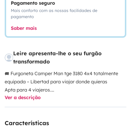
Pagamento seguro
Mais conforto com as nossas facilidades de
pagamento
Saber mais
Leire apresenta-lhe o seu furgão
transformado
🚐 Furgoneta Camper Man tge 3180 4x4 totalmente
equipada – Libertad para viajar donde quieras
Apta para 4 viajeros.
Ver a descrição
Descubre la aventura sin renunciar a la comodidad con
esta camper moderna, potente y lista para escapadas
inolvidables. Ideal tanto para rutas por montaña
Características
como para viajes por carretera.