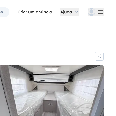
Criar um anúncio
Ajuda
pp