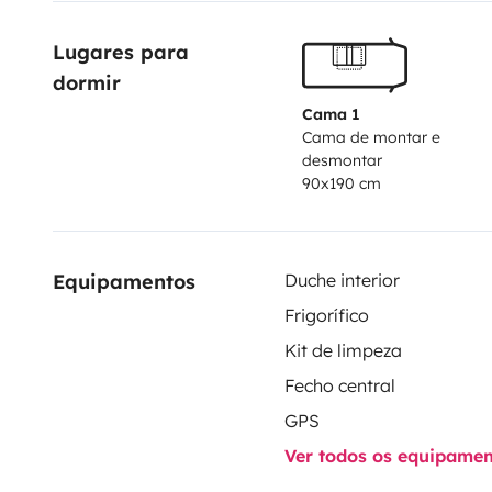
Lugares para 
¡LO TIENE TODO!
dormir
Para los que busquen el mejor confort durante su via
Cama 1
Cama de montar e
desmontar
Experiencia 100% garantizada.
90x190 cm
Súper cómoda de conducir - Solo carnet tipo B1
Equipamentos
Duche interior
Frigorífico
Kit de limpeza
Fecho central
GPS
Ver todos os equipame