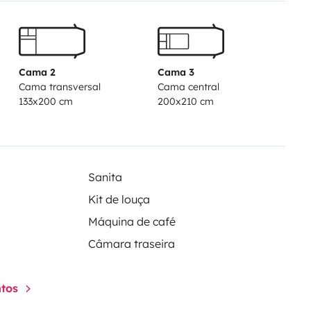
je - ESTA ES TU OPCIÓN 👌🏽
Cama 2
Cama 3
Cama transversal
Cama central
133x200 cm
200x210 cm
Sanita
Kit de louça
Máquina de café
Câmara traseira
ntos