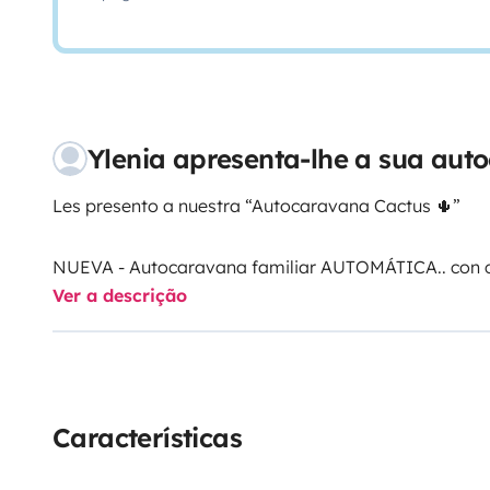
Ylenia apresenta-lhe a sua aut
Les presento a nuestra “Autocaravana Cactus 🌵”
NUEVA - Autocaravana familiar AUTOMÁTICA.. con c
Ver a descrição
y hasta 7 personas dormir. (5 adultos - 2 niños).
- Alta capacidad de almacenaje
- Baño completo en interior distribuido en dos cabin
- Cocina amplia e independiente.
Características
- Salón espacioso.
- Camas gemelas traseras + Cama doble elevable en