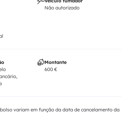
Veículo fumador
Não autorizado
al
ão
Montante
elo
600 €
ancário,
a
bolso variam em função da data de cancelamento da