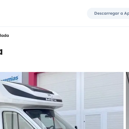
Descarregar a A
ilada
a