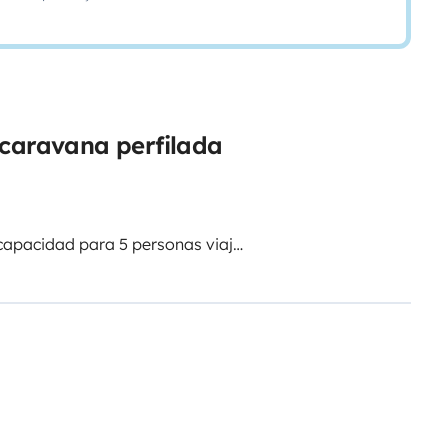
ocaravana perfilada
apacidad para 5 personas viajar
as independientes.
 salón + Cama en salón