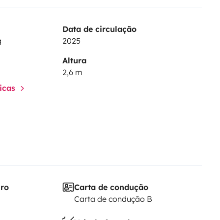
Data de circulação
g
2025
Altura
2,6 m
ticas
iro
Carta de condução
Carta de condução B