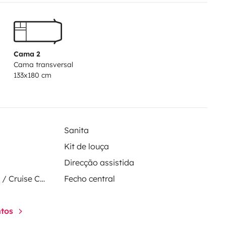
ez pas à nous contacter pour plus
Cama 2
Cama transversal
133x180 cm
Sanita
Kit de louça
Direcção assistida
Regulador de velocidade / Cruise Control
Fecho central
ntos