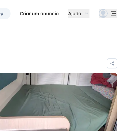
Criar um anúncio
Ajuda
pp