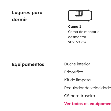
une bouteille de gaz de rechange est fournie. N'hésit
Lugares para 
d'informations et de précisions :)
dormir
Cama 1
Cama de montar e
desmontar
90x160 cm
Equipamentos
Duche interior
Frigorífico
Kit de limpeza
Câmara traseira
Ver todos os equipame