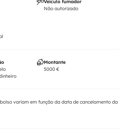
Veículo fumador
Não autorizado
al
ão
Montante
elo
5000 €
dinheiro
bolso variam em função da data de cancelamento da