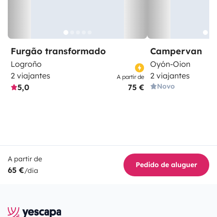
Furgão transformado
Campervan
Logroño
Oyón-Oion
2 viajantes
2 viajantes
A partir de
Novo
5,0
75 €
A partir de
Pedido de aluguer
65 €
/dia