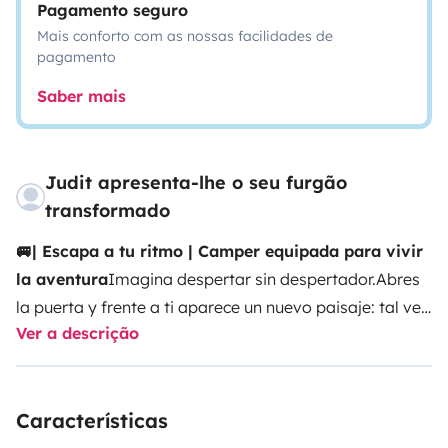
Pagamento seguro
Mais conforto com as nossas facilidades de
pagamento
Saber mais
Judit apresenta-lhe o seu furgão
transformado
🚐| Escapa a tu ritmo | Camper equipada para vivir
la aventura
Imagina despertar sin despertador.
Abres
la puerta y frente a ti aparece un nuevo paisaje: tal vez
Ver a descrição
el mar en calma, un valle entre montañas o un
pequeño pueblo que descubriste por casualidad el día
anterior. El café se prepara mientras el sol empieza a
Características
iluminar el día. No hay horarios ni prisas. Solo el placer
de decidir hacia dónde ir.
Será tu refugio sobre ruedas.