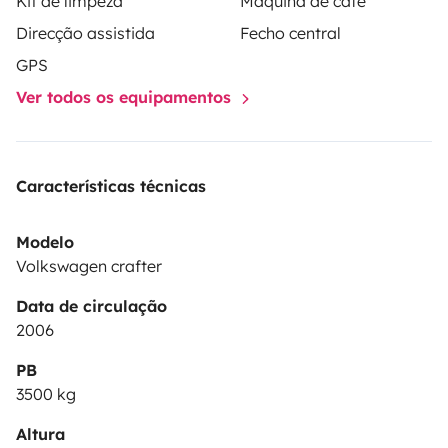
Kit de limpeza
Máquina de café
para escapadas, rutas y viajes improvisados
Direcção assistida
Fecho central
GPS
Ver todos os equipamentos
Características técnicas
Modelo
Volkswagen crafter
Data de circulação
2006
PB
3500 kg
Altura