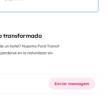
ão transformado
e un hotel? Nuestra Ford Transit
perderse en la naturaleza sin
nte y WC (Baño seco). ¡Máxima
Enviar mensagem
re), camping gas con la
a es bajo petición.
cidad. No necesitas entrar en