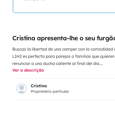
Cristina apresenta-lhe o seu furg
Buscas la libertad de una camper con la comodidad d
L1H2 es perfecta para parejas o familias que quieren 
renunciar a una ducha caliente al final del día.
Ver a descrição
Lo mejor de nuestra furgo:
• Baño Independiente: Ducha interior con agua calie
higiene y comodidad!
Cristina
Proprietário particular
• Cocina de Chef: Nevera de compresor (enfría siemp
comodidad de cocinar, menaje no incluido. Si se dese
• Autonomía Real: Placa solar y batería de gran capa
campings para tener luz o cargar tus dispositivos.