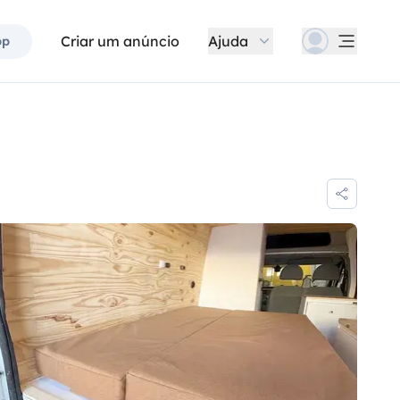
Criar um anúncio
Ajuda
pp