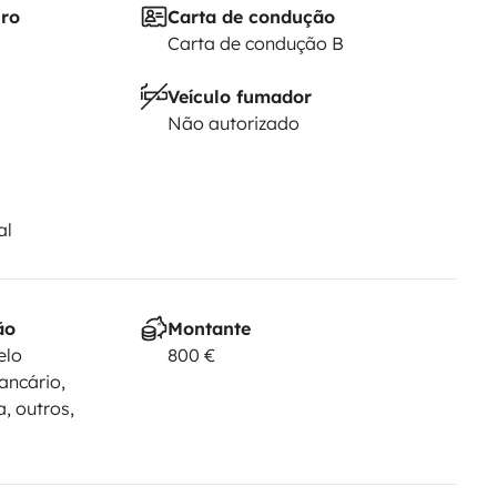
iro
Carta de condução
Carta de condução B
Veículo fumador
Não autorizado
al
ão
Montante
elo
800 €
ancário,
, outros,