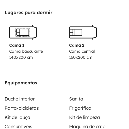
dossiers adaptable de chaques côte dinette -bien
securise alarme volumetrique sur toute les portes et
Lugares para dormir
portillons. et tout les hublots -,trés bien équipé surtout
en prise USB -,pour la hauteur du camping - ccar 3.10
haut et larg 2.35 et long 7.50
batterie super B 100w
littium plus suspensions pneumatiques installé
Cama 1
Cama 2
aujourd'hui
Cama basculante
Cama central
140x200 cm
160x200 cm
Equipamentos
Duche interior
Sanita
Porta-bicicletas
Frigorífico
Kit de louça
Kit de limpeza
Consumíveis
Máquina de café