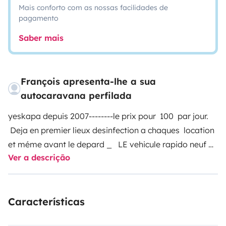
Mais conforto com as nossas facilidades de
pagamento
Saber mais
François apresenta-lhe a sua
autocaravana perfilada
yeskapa depuis 2007--------le prix pour 100 par jour.
Deja en premier lieux desinfection a chaques location
et méme avant le depard _ LE vehicule rapido neuf
Ver a descrição
/2017 cuisine très spacieuse - -, avec rangement
adapté LIT central permanent king size 160 /198 - et
lit pavillon 130/ 200 - 2 tv 1 ds la ch bientôt 1
Características
deuxième panneau solaire 110w-tv de 24 p et une de 21
p dans la cuisine avec dvd intégré -pour la route deux