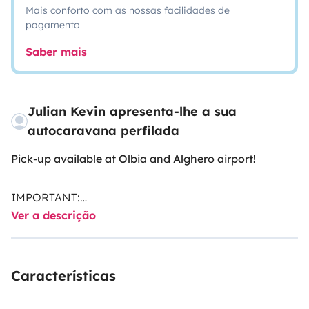
Mais conforto com as nossas facilidades de
pagamento
Saber mais
Julian Kevin apresenta-lhe a sua
autocaravana perfilada
Pick-up available at Olbia and Alghero airport!
IMPORTANT:
Ver a descrição
A
fixed service fee of 150 euros
applies and must be
paid in cash upon vehicle handover.
This fee includes finale interior and exterior cleaning,
Características
airport transfer (Olbia or Alghero), one gas bottle, and
toilet chemicals for the WC.