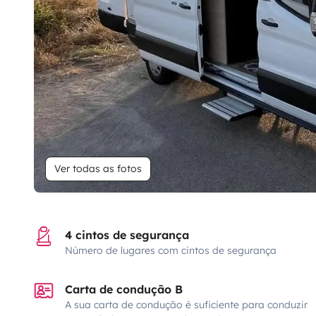
Ver todas as fotos
4 cintos de segurança
Número de lugares com cintos de segurança
Carta de condução B
A sua carta de condução é suficiente para conduzir