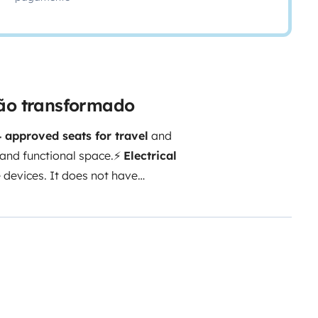
gão transformado
4 approved seats for travel
and
 and functional space.
⚡
Electrical
 devices. It does not have
n external power supply at a
e the vehicle remains in excellent
 smoking inside the vehicle
No
ls:
10 €
Airport transfer:
20
:00 and 07:00
:
40 € extra
🔄
n
→ Otherwise:
50 € fee
The
 → Otherwise:
150 € fee
The
fresh