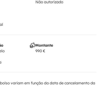
Não autorizado
al
ão
Montante
elo
990 €
a
bolso variam em função da data de cancelamento da