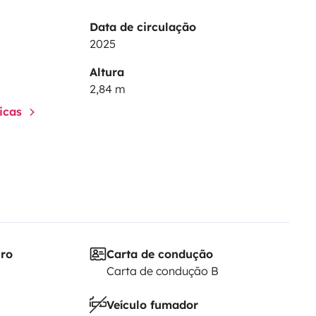
Data de circulação
2025
Altura
2,84 m
ticas
iro
Carta de condução
Carta de condução B
Veículo fumador