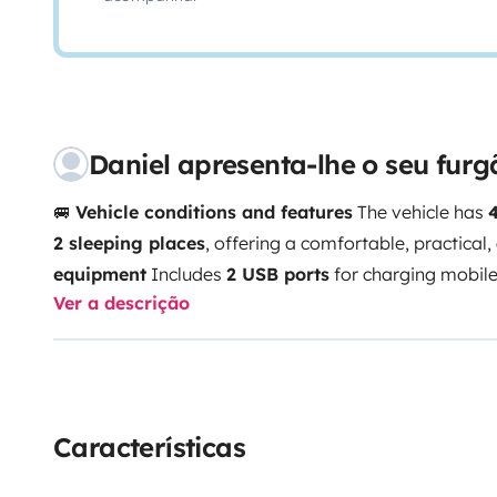
Daniel apresenta-lhe o seu fur
🚐
Vehicle conditions and features
The vehicle has
2 sleeping places
, offering a comfortable, practical,
equipment
Includes
2 USB ports
for charging mobile
Ver a descrição
standard
220V sockets
, except when connected to a
campsite or designated area.
🚫
Usage rules
To ensur
condition and everyone enjoys a great experience:
No
pets allowed
➕
Optional services
Bed linen:
10 €
Towe
€
Airport pick-up:
20 €
Pick-up or drop-off between
22
Características
Return conditions
The vehicle must be returned
clea
chemical toilet (Poti)
must be emptied and cleaned