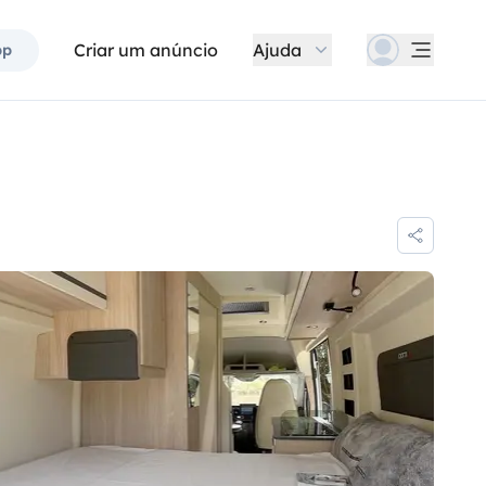
Criar um anúncio
Ajuda
pp